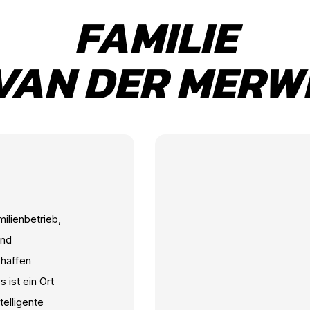
FAMILIE
VAN DER MERW
ilienbetrieb,
und
chaffen
 ist ein Ort
telligente