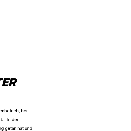
TER
enbetrieb, bei
t. In der
ng getan hat und