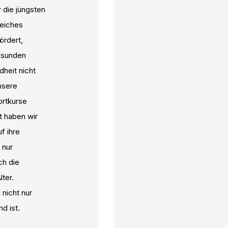
r die jüngsten
reiches
ördert,
gesunden
dheit nicht
nsere
ortkurse
t haben wir
f ihre
 nur
ch die
ter.
nicht nur
d ist.