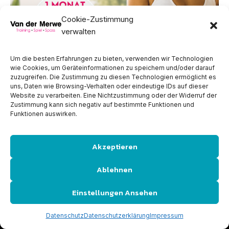
VAN DER MERWE
Cookie-Zustimmung
KONTAKT
verwalten
CENTER
Um die besten Erfahrungen zu bieten, verwenden wir Technologien
wie Cookies, um Geräteinformationen zu speichern und/oder darauf
zuzugreifen. Die Zustimmung zu diesen Technologien ermöglicht es
Öffnungszeiten
uns, Daten wie Browsing-Verhalten oder eindeutige IDs auf dieser
Website zu verarbeiten. Eine Nichtzustimmung oder der Widerruf der
Kursplan
Zustimmung kann sich negativ auf bestimmte Funktionen und
Funktionen auswirken.
Aktuelles
Impressum
Akzeptieren
Datenschutz
Jetzt Starten
Kontakt
Ablehnen
Einstellungen Ansehen
© 2026 All Rights Reserved. Van der Merwe. Design: ADMAXX.CH
Datenschutz
Datenschutzerklärung
Impressum