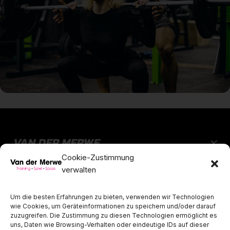
VAN DER MERWE
Cookie-Zustimmung
KONTAKT
verwalten
CENTER
Um die besten Erfahrungen zu bieten, verwenden wir Technologien
wie Cookies, um Geräteinformationen zu speichern und/oder darauf
zuzugreifen. Die Zustimmung zu diesen Technologien ermöglicht es
Öffnungszeiten
uns, Daten wie Browsing-Verhalten oder eindeutige IDs auf dieser