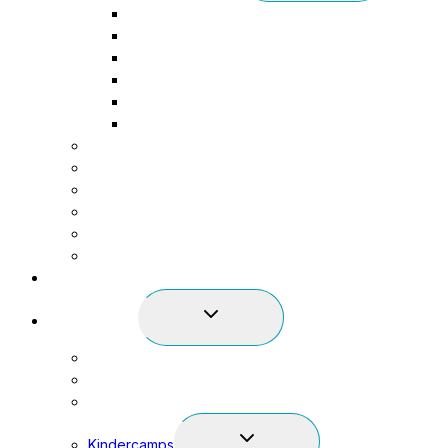
Vitus Core Cooling
Menu
Beckenbodentraining
Sensopro
Milon Kraftzirkel
Five Rücken & Gelenkzentrum
reAct
Personal Training & Betreuung
EMS Training
Wellness
Gruppenkurse
Kinderbetreuung
Onlinekurse
Physio & Behandlungen
Expand
Spiel & Spass
Child
Bowling & Billard
Menu
Anlässe & Feste
Kindergeburtstage
Expand
Kindercamps