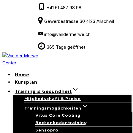
Skip
+41 61 487 98 98
to
content
Gewerbestrasse 30 4123 Allschwil
info@vandermerwe.ch
365 Tage geöffnet
Home
Kursplan
Training & Gesundheit
Mitgliedschaft & Preise
Trainingsmöglichkeiten
Vitus Core Cooling
Beckenbodentraining
Sensopro