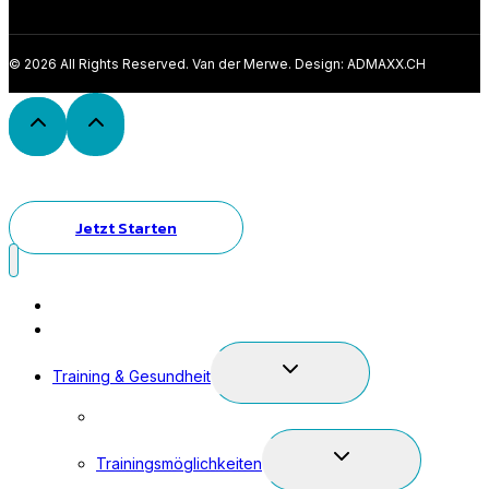
© 2026 All Rights Reserved. Van der Merwe. Design: ADMAXX.CH
Jetzt Starten
Home
Kursplan
Expand
Training & Gesundheit
Child
Mitgliedschaft & Preise
Menu
Expand
Trainingsmöglichkeiten
Child