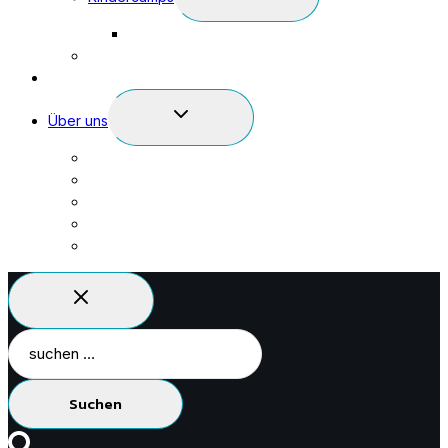
Child
AGB Kindercamps
Menu
Gastronomie
Racketsport
Expand
Über uns
Child
Kontakt
Menu
Team
Blog
Öffnungszeiten
Impressum
Suchen
nach: